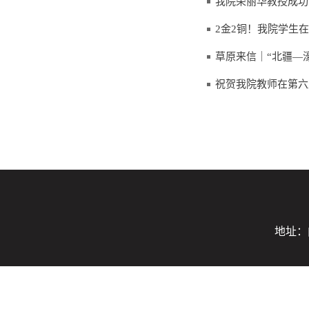
我院荣丽华教授成功晋
2金2铜！我院学生
草原来信｜“北疆—
祝贺我院教师在第六
地址：